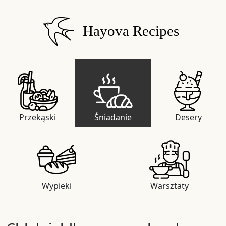
Hayova Recipes
Przekąski
Śniadanie
Desery
Wypieki
Warsztaty