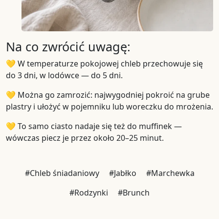
Na co zwrócić uwagę:
💛 W temperaturze pokojowej chleb przechowuje się
do 3 dni, w lodówce — do 5 dni.
💛 Można go zamrozić: najwygodniej pokroić na grube
plastry i ułożyć w pojemniku lub woreczku do mrożenia.
💛 To samo ciasto nadaje się też do muffinek —
wówczas piecz je przez około 20–25 minut.
#Chleb śniadaniowy
#Jabłko
#Marchewka
#Rodzynki
#Brunch