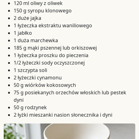
120 ml oliwy z oliwek
150 g syropu klonowego
2 duże jajka
1 łyżeczka ekstraktu waniliowego
1 jabłko
1 duża marchewka
185 g mąki pszennej lub orkiszowej
1 łyżeczka proszku do pieczenia
1/2 łyżeczki sody oczyszczonej
1 szczypta soli
2 łyżeczki cynamonu
50 g wiórków kokosowych
75 g posiekanych orzechów włoskich lub pestek
dyni
50 g rodzynek
2 łyżki mieszanki nasion słonecznika i dyni