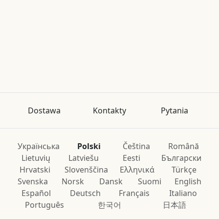
Dostawa
Kontakty
Pytania
Українська
Polski
Čeština
Română
Lietuvių
Latviešu
Eesti
Български
Hrvatski
Slovenščina
Ελληνικά
Türkçe
Svenska
Norsk
Dansk
Suomi
English
Español
Deutsch
Français
Italiano
Português
한국어
日本語