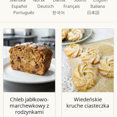
Svenska
Norsk
Dansk
Suomi
English
Español
Deutsch
Français
Italiano
Português
한국어
日本語
Chleb jabłkowo-
Wiedeńskie
marchewkowy z
kruche ciasteczka
rodzynkami