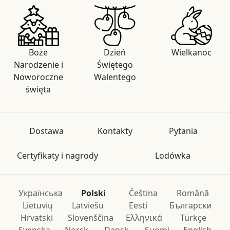
Boże
Dzień
Wielkanoc
Narodzenie i
Świętego
Noworoczne
Walentego
święta
Dostawa
Kontakty
Pytania
Certyfikaty i nagrody
Lodówka
Українська
Polski
Čeština
Română
Lietuvių
Latviešu
Eesti
Български
Hrvatski
Slovenščina
Ελληνικά
Türkçe