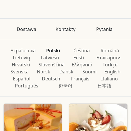
Dostawa
Kontakty
Pytania
Українська
Polski
Čeština
Română
Lietuvių
Latviešu
Eesti
Български
Hrvatski
Slovenščina
Ελληνικά
Türkçe
Svenska
Norsk
Dansk
Suomi
English
Español
Deutsch
Français
Italiano
Português
한국어
日本語