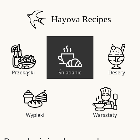
Hayova Recipes
Przekąski
Śniadanie
Desery
Wypieki
Warsztaty