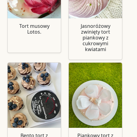
Tort musowy
Jasnoróżowy
Lotos.
zwinięty tort
piankowy z
cukrowymi
kwiatami
Bento tort z
Piankowy tort z