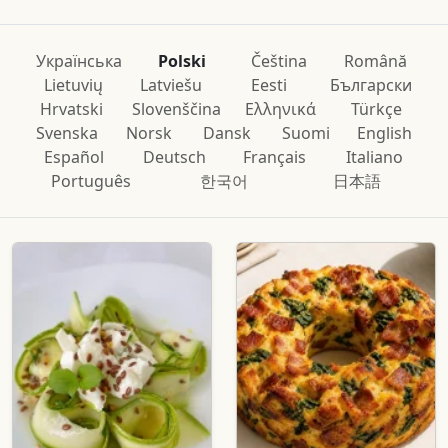
Українська
Polski
Čeština
Română
Lietuvių
Latviešu
Eesti
Български
Hrvatski
Slovenščina
Ελληνικά
Türkçe
Svenska
Norsk
Dansk
Suomi
English
Español
Deutsch
Français
Italiano
Português
한국어
日本語