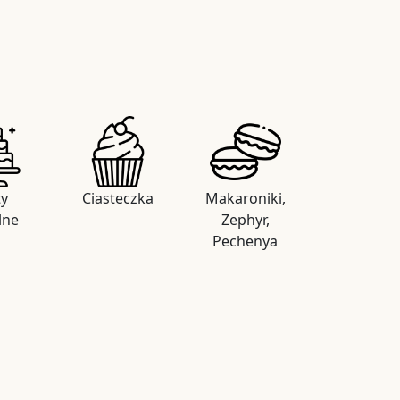
ty
Ciasteczka
Makaroniki,
lne
Zephyr,
Pechenya