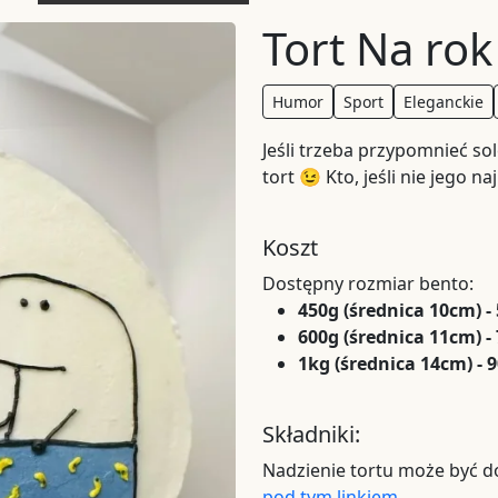
Tort Na rok 
Humor
Sport
Eleganckie
Jeśli trzeba przypomnieć sol
tort 😉 Kto, jeśli nie jego n
Koszt
Dostępny rozmiar bento:
450g (średnica 10cm) -
600g (średnica 11cm) -
1kg (średnica 14cm) - 
Składniki:
Nadzienie tortu może być d
pod tym linkiem
.