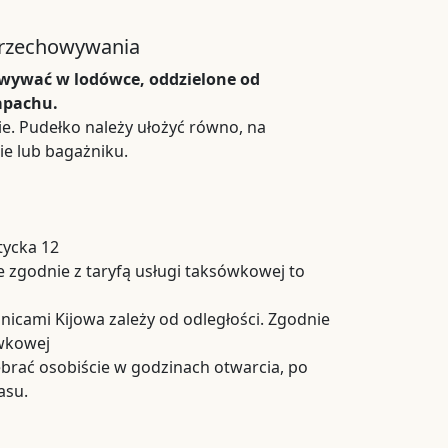
przechowywania
owywać w lodówce, oddzielone od
apachu.
e. Pudełko należy ułożyć równo, na
e lub bagażniku.
tycka 12
 zgodnie z taryfą usługi taksówkowej to
nicami Kijowa zależy od odległości. Zgodnie
ówkowej
rać osobiście w godzinach otwarcia, po
asu.