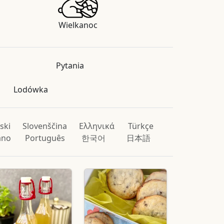
Wielkanoc
Pytania
Lodówka
ski
Slovenščina
Ελληνικά
Türkçe
iano
Português
한국어
日本語