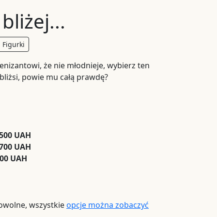
bliżej...
Figurki
enizantowi, że nie młodnieje, wybierz ten
ajbliżsi, powie mu całą prawdę?
 500 UAH
 700 UAH
900 UAH
owolne, wszystkie
opcje można zobaczyć