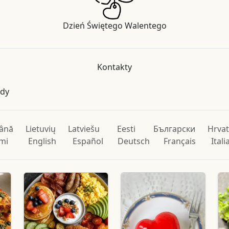
Dzień Świętego Walentego
Kontakty
ody
ână
Lietuvių
Latviešu
Eesti
Български
Hrvat
mi
English
Español
Deutsch
Français
Ital