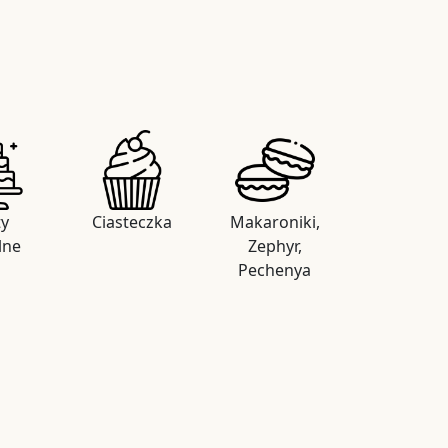
ty
Ciasteczka
Makaroniki,
lne
Zephyr,
Pechenya