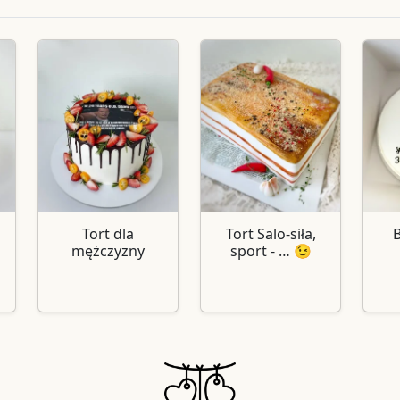
Tort dla
Tort Salo-siła,
mężczyzny
sport - … 😉