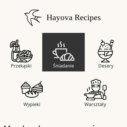
Hayova Recipes
Przekąski
Śniadanie
Desery
Wypieki
Warsztaty