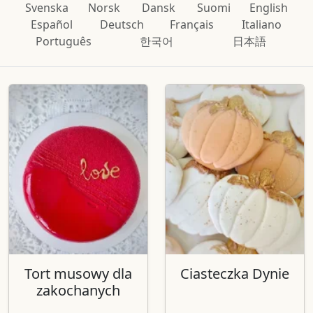
Svenska
Norsk
Dansk
Suomi
English
Español
Deutsch
Français
Italiano
Português
한국어
日本語
Tort musowy dla
Ciasteczka Dynie
zakochanych