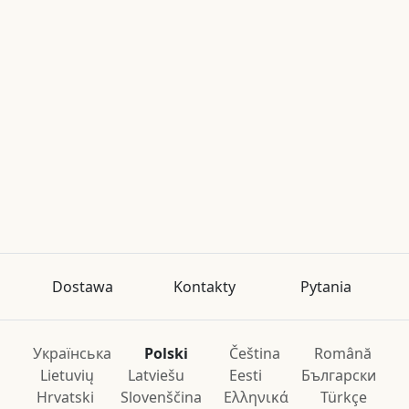
Dostawa
Kontakty
Pytania
Українська
Polski
Čeština
Română
Lietuvių
Latviešu
Eesti
Български
Hrvatski
Slovenščina
Ελληνικά
Türkçe