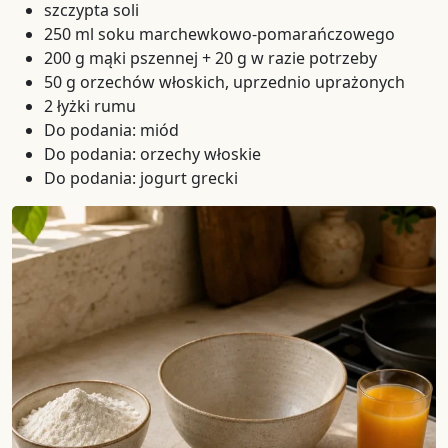
szczypta soli
250 ml soku marchewkowo-pomarańczowego
200 g mąki pszennej + 20 g w razie potrzeby
50 g orzechów włoskich, uprzednio uprażonych
2 łyżki rumu
Do podania: miód
Do podania: orzechy włoskie
Do podania: jogurt grecki