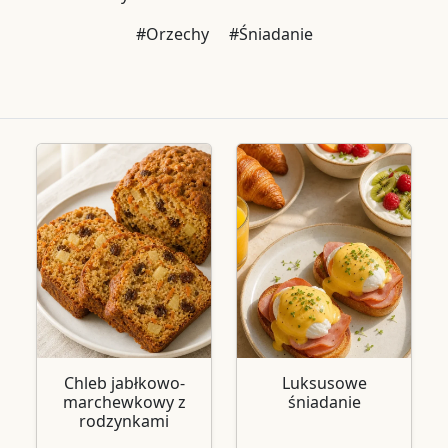
#Orzechy
#Śniadanie
Chleb jabłkowo-
Luksusowe
marchewkowy z
śniadanie
rodzynkami