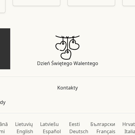
Dzień Świętego Walentego
Kontakty
ody
ână
Lietuvių
Latviešu
Eesti
Български
Hrvat
mi
English
Español
Deutsch
Français
Ital