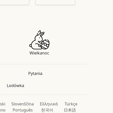
Wielkanoc
Pytania
Lodówka
ski
Slovenščina
Ελληνικά
Türkçe
iano
Português
한국어
日本語