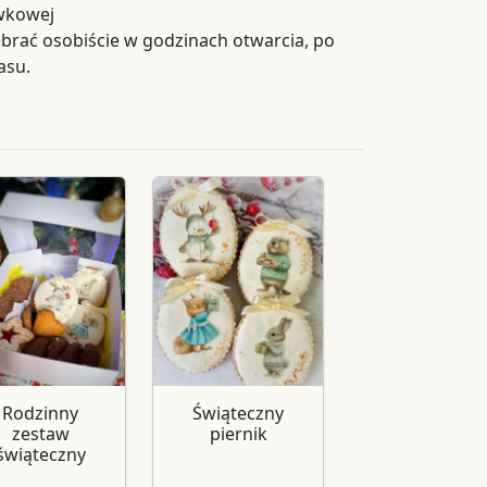
ówkowej
rać osobiście w godzinach otwarcia, po
asu.
Rodzinny
Świąteczny
zestaw
piernik
świąteczny