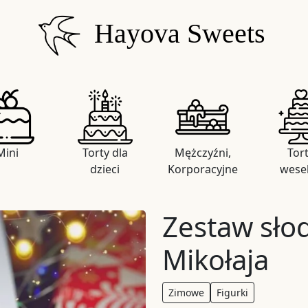
Hayova Sweets
Mini
Torty dla
Mężczyźni,
Tor
dzieci
Korporacyjne
wese
Zestaw sło
Mikołaja
Zimowe
Figurki