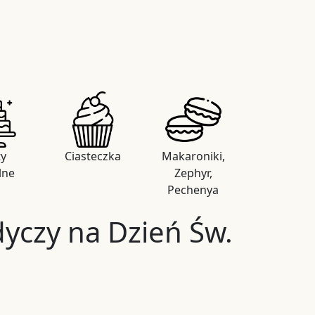
ty
Ciasteczka
Makaroniki,
lne
Zephyr,
Pechenya
dyczy na Dzień Św.