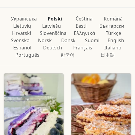
Українська
Polski
Čeština
Română
Lietuvių
Latviešu
Eesti
Български
Hrvatski
Slovenščina
Ελληνικά
Türkçe
Svenska
Norsk
Dansk
Suomi
English
Español
Deutsch
Français
Italiano
Português
한국어
日本語