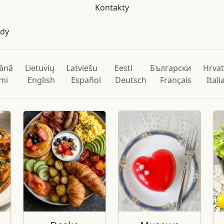
Kontakty
ody
ână
Lietuvių
Latviešu
Eesti
Български
Hrvat
mi
English
Español
Deutsch
Français
Ital