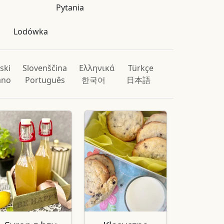
Pytania
Lodówka
ski
Slovenščina
Ελληνικά
Türkçe
iano
Português
한국어
日本語