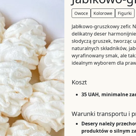
Owoce
Kolorowe
Figurki
Jabłkowo-gruszkowy zefir. N
delikatny deser harmonijnie
słodyczą gruszek, tworząc u
naturalnych składników, ja
wyrafinowany smak, ale tak
idealnym wyborem dla praw
Koszt
35 UAH, minimalne za
Warunki transportu i 
Desery należy przech
produktów o silnym z