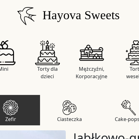
Hayova Sweets
Mini
Torty dla
Mężczyźni,
Tor
dzieci
Korporacyjne
wese
Zefir
Ciasteczka
Cake-pop
Jabłkowo-g