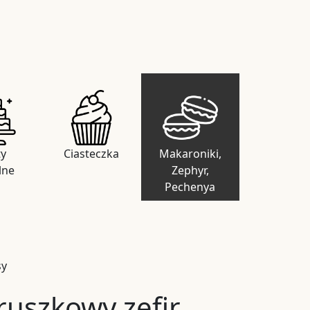
ty
Ciasteczka
Makaroniki,
lne
Zephyr,
Pechenya
sy
ruszkowy zefir