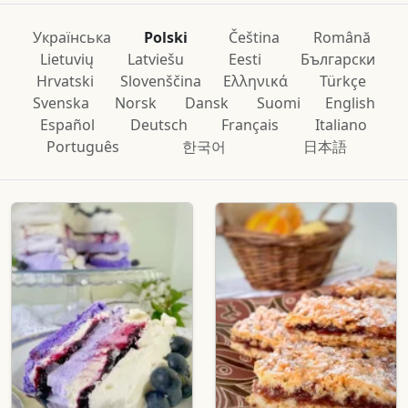
Українська
Polski
Čeština
Română
Lietuvių
Latviešu
Eesti
Български
Hrvatski
Slovenščina
Ελληνικά
Türkçe
Svenska
Norsk
Dansk
Suomi
English
Español
Deutsch
Français
Italiano
Português
한국어
日本語