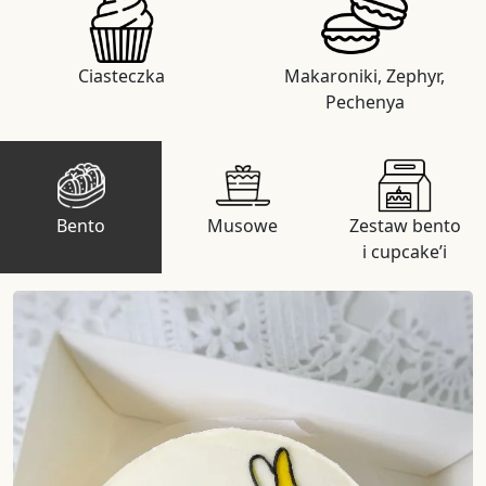
Ciasteczka
Makaroniki, Zephyr,
Pechenya
Bento
Musowe
Zestaw bento
i cupcake’i