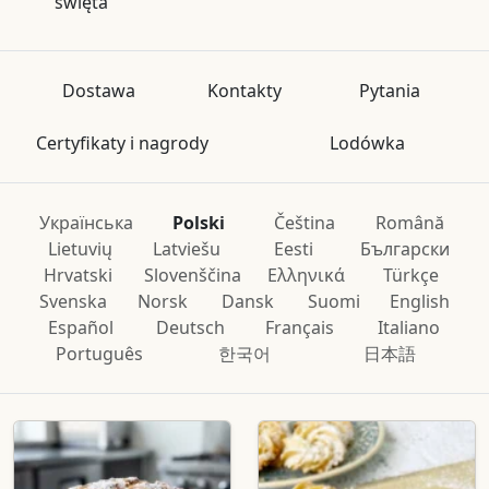
święta
Dostawa
Kontakty
Pytania
Certyfikaty i nagrody
Lodówka
Українська
Polski
Čeština
Română
Lietuvių
Latviešu
Eesti
Български
Hrvatski
Slovenščina
Ελληνικά
Türkçe
Svenska
Norsk
Dansk
Suomi
English
Español
Deutsch
Français
Italiano
Português
한국어
日本語