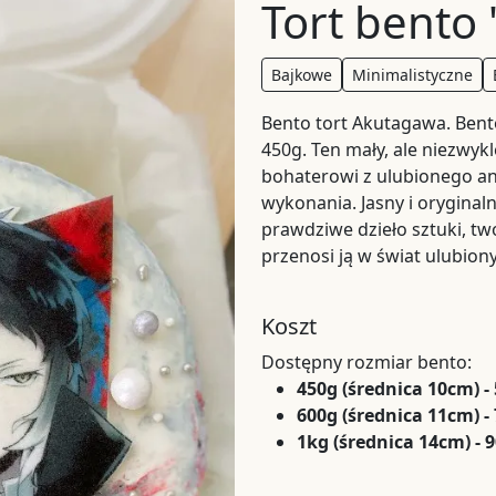
Tort bento
Bajkowe
Minimalistyczne
Bento tort Akutagawa. Bento
450g. Ten mały, ale niezwy
bohaterowi z ulubionego an
wykonania. Jasny i orygina
prawdziwe dzieło sztuki, tw
przenosi ją w świat ulubio
Koszt
Dostępny rozmiar bento:
450g (średnica 10cm) -
600g (średnica 11cm) -
1kg (średnica 14cm) - 