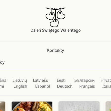
Dzień Świętego Walentego
Kontakty
ody
ână
Lietuvių
Latviešu
Eesti
Български
Hrvat
mi
English
Español
Deutsch
Français
Ital