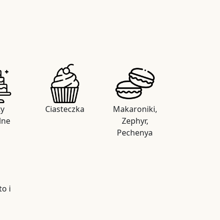
ty
Ciasteczka
Makaroniki,
lne
Zephyr,
Pechenya
o i
i