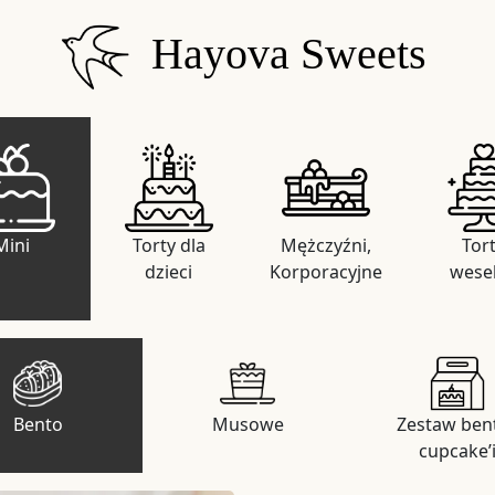
Hayova Sweets
Mini
Torty dla
Mężczyźni,
Tor
dzieci
Korporacyjne
wese
Bento
Musowe
Zestaw bent
cupcake’