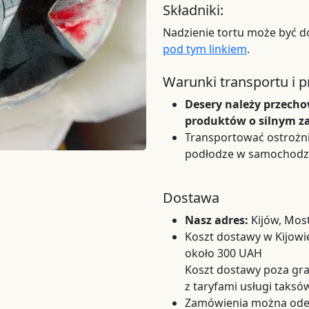
Składniki:
Nadzienie tortu może być d
pod tym linkiem
.
Warunki transportu i 
Desery należy przech
produktów o silnym z
Transportować ostrożni
podłodze w samochodzi
Dostawa
Nasz adres:
Kijów, Mos
Koszt dostawy w Kijowie
około 300 UAH
Koszt dostawy poza gra
z taryfami usługi taks
Zamówienia można odeb