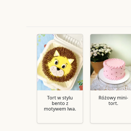
Tort w stylu
Różowy mini-
bento z
tort.
motywem lwa.