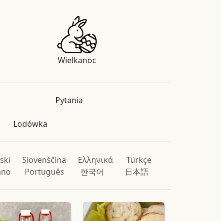
Wielkanoc
Pytania
Lodówka
ski
Slovenščina
Ελληνικά
Türkçe
iano
Português
한국어
日本語