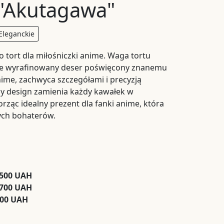
 "Akutagawa"
Eleganckie
 tort dla miłośniczki anime. Waga tortu
kle wyrafinowany deser poświęcony znanemu
ime, zachwyca szczegółami i precyzją
lny design zamienia każdy kawałek w
orząc idealny prezent dla fanki anime, która
nych bohaterów.
 500 UAH
 700 UAH
900 UAH