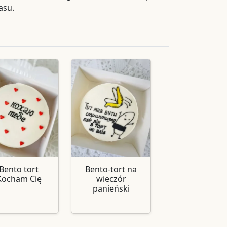
asu.
Bento tort
Bento-tort na
Kocham Cię
wieczór
panieński