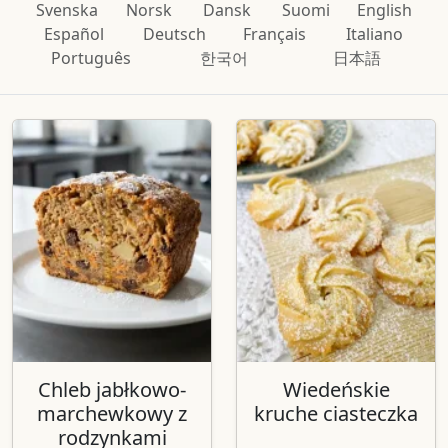
Svenska
Norsk
Dansk
Suomi
English
Español
Deutsch
Français
Italiano
Português
한국어
日本語
Chleb jabłkowo-
Wiedeńskie
marchewkowy z
kruche ciasteczka
rodzynkami