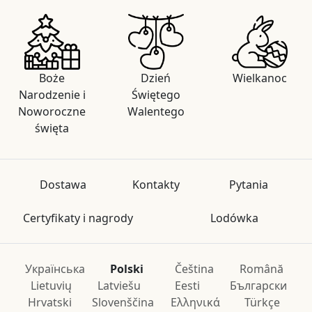
Boże
Dzień
Wielkanoc
Narodzenie i
Świętego
Noworoczne
Walentego
święta
Dostawa
Kontakty
Pytania
Certyfikaty i nagrody
Lodówka
Українська
Polski
Čeština
Română
Lietuvių
Latviešu
Eesti
Български
Hrvatski
Slovenščina
Ελληνικά
Türkçe