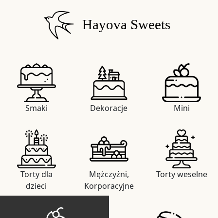
Hayova Sweets
Smaki
Dekoracje
Mini
Torty dla
Mężczyźni,
Torty weselne
dzieci
Korporacyjne