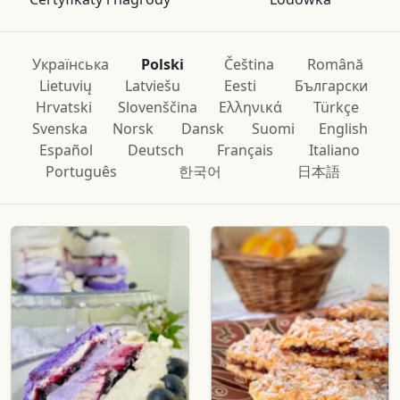
Українська
Polski
Čeština
Română
Lietuvių
Latviešu
Eesti
Български
Hrvatski
Slovenščina
Ελληνικά
Türkçe
Svenska
Norsk
Dansk
Suomi
English
Español
Deutsch
Français
Italiano
Português
한국어
日本語