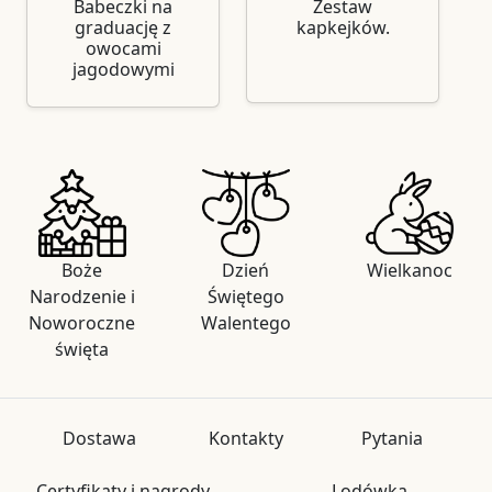
Babeczki na
Zestaw
graduację z
kapkejków.
owocami
jagodowymi
Boże
Dzień
Wielkanoc
Narodzenie i
Świętego
Noworoczne
Walentego
święta
Dostawa
Kontakty
Pytania
Certyfikaty i nagrody
Lodówka