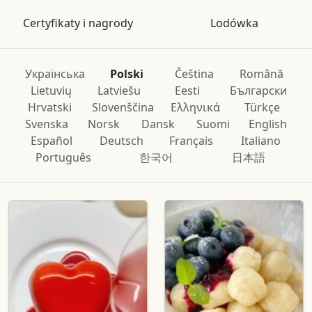
Certyfikaty i nagrody
Lodówka
Українська
Polski
Čeština
Română
Lietuvių
Latviešu
Eesti
Български
Hrvatski
Slovenščina
Ελληνικά
Türkçe
Svenska
Norsk
Dansk
Suomi
English
Español
Deutsch
Français
Italiano
Português
한국어
日本語