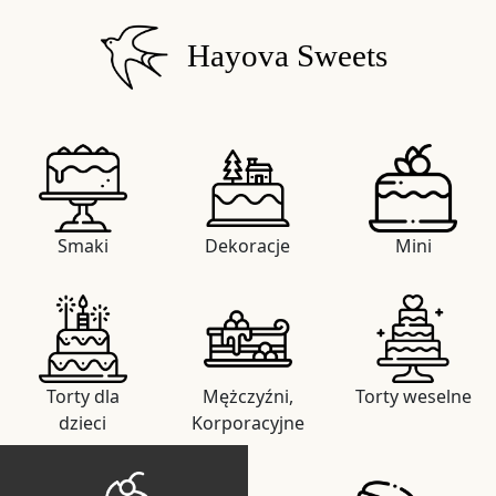
Hayova Sweets
Smaki
Dekoracje
Mini
Torty dla
Mężczyźni,
Torty weselne
dzieci
Korporacyjne