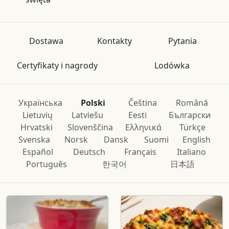
Dostawa
Kontakty
Pytania
Certyfikaty i nagrody
Lodówka
Українська
Polski
Čeština
Română
Lietuvių
Latviešu
Eesti
Български
Hrvatski
Slovenščina
Ελληνικά
Türkçe
Svenska
Norsk
Dansk
Suomi
English
Español
Deutsch
Français
Italiano
Português
한국어
日本語