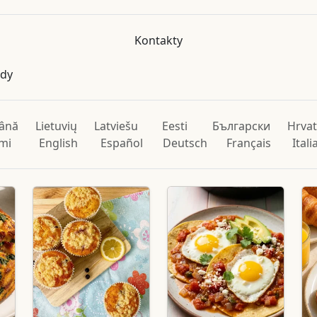
Kontakty
ody
ână
Lietuvių
Latviešu
Eesti
Български
Hrvat
mi
English
Español
Deutsch
Français
Ital