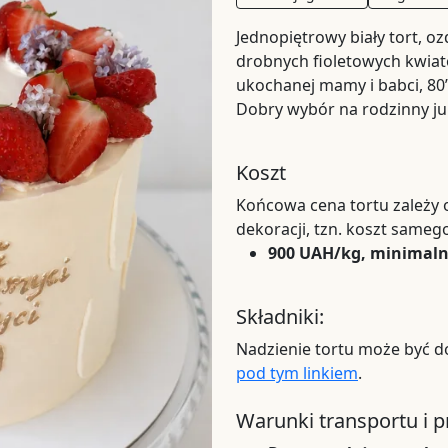
Jednopiętrowy biały tort, 
drobnych fioletowych kwiató
ukochanej mamy i babci, 80”,
Dobry wybór na rodzinny ju
Koszt
Końcowa cena tortu zależy od
dekoracji, tzn. koszt samego
900 UAH/kg, minimal
Składniki:
Nadzienie tortu może być d
pod tym linkiem
.
Warunki transportu i 