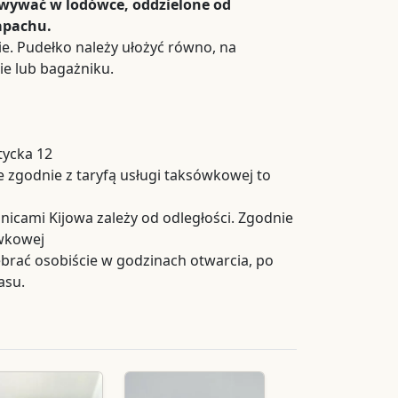
owywać w lodówce, oddzielone od
apachu.
e. Pudełko należy ułożyć równo, na
e lub bagażniku.
tycka 12
 zgodnie z taryfą usługi taksówkowej to
nicami Kijowa zależy od odległości. Zgodnie
ówkowej
rać osobiście w godzinach otwarcia, po
asu.