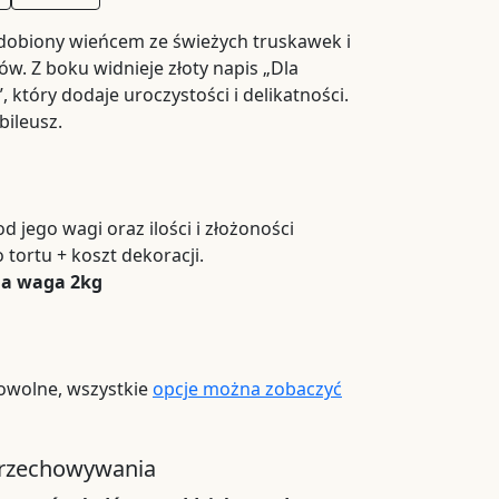
ozdobiony wieńcem ze świeżych truskawek i
w. Z boku widnieje złoty napis „Dla
 który dodaje uroczystości i delikatności.
bileusz.
 jego wagi oraz ilości i złożoności
 tortu + koszt dekoracji.
na waga 2kg
owolne, wszystkie
opcje można zobaczyć
przechowywania