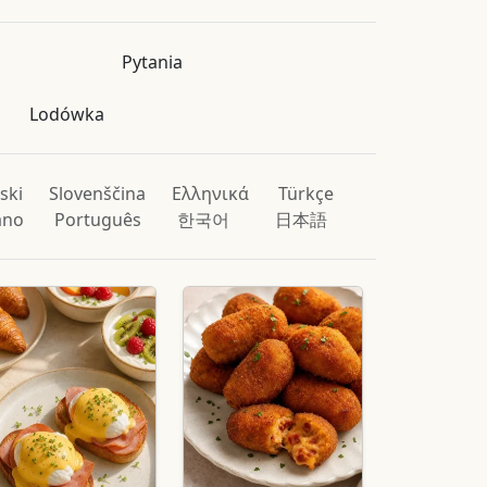
Pytania
Lodówka
ski
Slovenščina
Ελληνικά
Türkçe
iano
Português
한국어
日本語