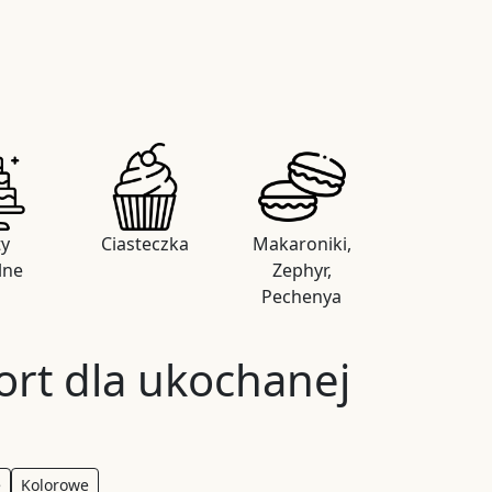
ty
Ciasteczka
Makaroniki,
lne
Zephyr,
Pechenya
ort dla ukochanej
e
Kolorowe