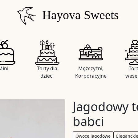
Hayova Sweets
Mini
Torty dla
Mężczyźni,
Tor
dzieci
Korporacyjne
wese
Jagodowy t
babci
Owoce jagodowe
Elegancki