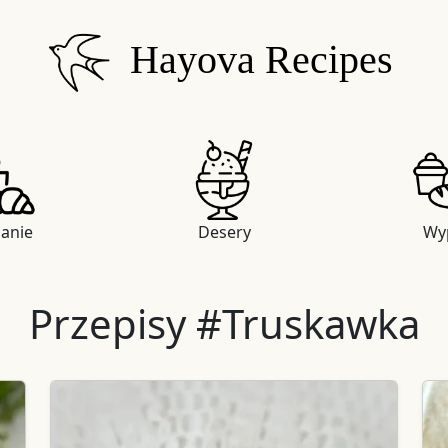
Hayova Recipes
danie
Desery
Wyp
Przepisy #Truskawka