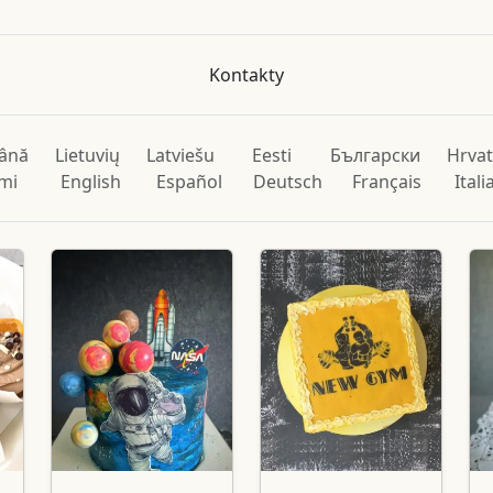
Kontakty
ână
Lietuvių
Latviešu
Eesti
Български
Hrvat
mi
English
Español
Deutsch
Français
Ital