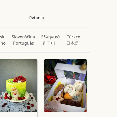
Pytania
ski
Slovenščina
Ελληνικά
Türkçe
iano
Português
한국어
日本語