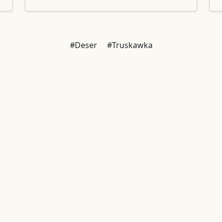
#Deser
#Truskawka