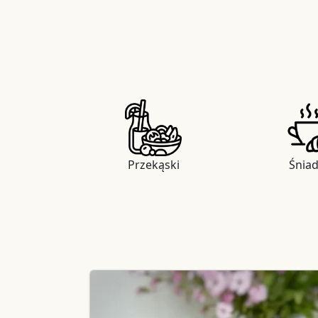
Przekąski
Śnia